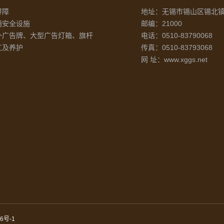
屏障
地址：无锡市锡山区锡北镇
通安全设施
邮编：21000
外广告牌、大型广告灯箱、旗杆
电话：0510-83790068
工及养护
传真：0510-83793068
网 址：www.xggs.net
6号-1