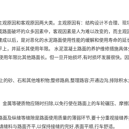
观原因和客观原因两大类。主观原因有：结构设计不合理、现场
成路面破坏的众多因素中，客观因素是人为难以改变的，而主观
建成以后，是对恶化的水泥路面使用性能的缓解和使用寿命的延
平上，并延长其使用年限。 水泥混凝土路面的养护维修措施具体
使用年限比其他路面长。但一旦开始损坏,有时损坏发展很快。因此
砂、石和其他堆积物;整修路肩,整理路容;开通边沟,排除积水
料、金属等硬质物应随时扫除,以免行使在路面上的车轮碾压、摩
是路面及纵缝等缝隙是路面使用质量的薄弱环节,要十分重视接缝
填缝料与路面齐平,以保持接缝的完好,表面平顺,行车舒适。