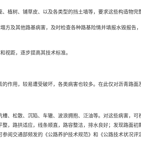
、植树、铺草皮、以及各类型的挡土墙等，要求这些构造物完整
、塌方及其他路基病害，及时检查各种路基险情并填报水毁报告
坡和视距，逐步提高其技术标准。
的作用，较易遭受破坏，各类病害也较多。在此仅对沥青路面及
槽、松散、沉陷、车辙、波浪拥抱、泛油等。对这些病害，可视
平整，路拱适应，线条顺直，路容整洁，排水良好；发现路面初
可参阅交通部频发的《公路养护技术规范》和《公路技术状况评